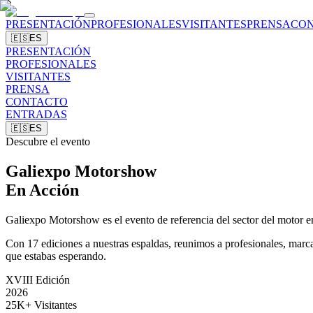
PRESENTACIÓN
PROFESIONALES
VISITANTES
PRENSA
CO
🇪🇸
ES
PRESENTACIÓN
PROFESIONALES
VISITANTES
PRENSA
CONTACTO
ENTRADAS
🇪🇸
ES
Descubre el evento
Galiexpo Motorshow
En Acción
Galiexpo Motorshow es el evento de referencia del sector del motor e
Con 17 ediciones a nuestras espaldas, reunimos a profesionales, marca
que estabas esperando.
XVIII Edición
2026
25K+ Visitantes